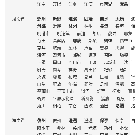
江岸
漢陽
江夏
江漢
東西湖
宜昌
鄧州
新野
淮濱
固始
商水
太康
河南省
滑縣
滑縣
林州
林州
長垣
長垣
明港市
明港鎮
前進
胡店
龍井
邢集
肖王
高粱店
鄢陵
鄢陵
鶴壁
鶴壁市
克井
坡頭
梨林
承留
雙橋
思禮
漯河
漯河市
郾城
源匯
召陵
臨潁
正陽
周口
周口市
川匯
項城市
沈丘
尉氏
蘭考
祥符
禹王台
杞縣
通許
永城
虞城
柘城
夏邑
民權
睢縣
山陽
解放
沁陽
武陟
孟州
溫縣
平頂山
平頂山市
湛河
新華
衛東
寶
衛輝
平原示範區
新鄉縣
獲嘉
鳳泉
淅川
桐柏
南召
西峽
油田
洛陽
儋州
儋州
澄邁
澄邁
保亭
保亭
海南省
陵水市
椰林
英州
光坡
新村
本號
江邊
東河
大田
三家
屯昌
屯昌市