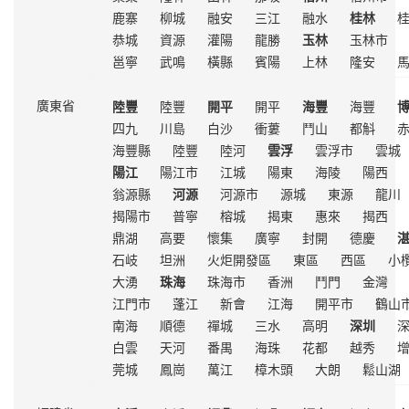
鹿寨
柳城
融安
三江
融水
桂林
恭城
資源
灌陽
龍勝
玉林
玉林市
邕寧
武鳴
橫縣
賓陽
上林
隆安
陸豐
陸豐
開平
開平
海豐
海豐
廣東省
四九
川島
白沙
衝蔞
鬥山
都斛
海豐縣
陸豐
陸河
雲浮
雲浮市
雲城
陽江
陽江市
江城
陽東
海陵
陽西
翁源縣
河源
河源市
源城
東源
龍川
揭陽市
普寧
榕城
揭東
惠來
揭西
鼎湖
高要
懷集
廣寧
封開
德慶
石岐
坦洲
火炬開發區
東區
西區
小
大湧
珠海
珠海市
香洲
鬥門
金灣
江門市
蓬江
新會
江海
開平市
鶴山
南海
順德
禪城
三水
高明
深圳
白雲
天河
番禺
海珠
花都
越秀
莞城
鳳崗
萬江
樟木頭
大朗
鬆山湖