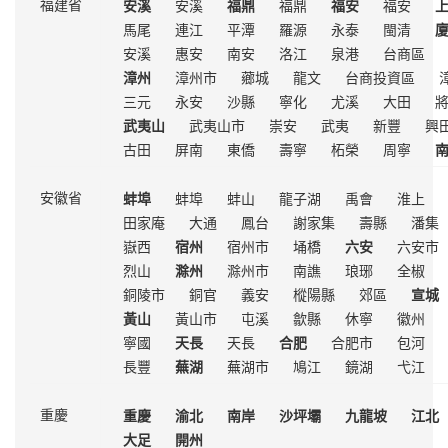
安溪
安溪
福鼎
福鼎
福安
福安
福建省
馬尾
連江
平潭
羅源
永泰
閩清
安溪
惠安
南安
洛江
泉港
台商區
漳州
漳州市
薌城
龍文
台商投資區
三元
永安
沙縣
寧化
尤溪
大田
武夷山
武夷山市
崇安
武夷
新豐
興
古田
屏南
東僑
壽寧
柘榮
周寧
蚌埠
蚌埠
蚌山
龍子湖
禹會
淮上
安徽省
田家庵
大通
鳳台
謝家集
壽縣
潘集
嶽西
宿州
宿州市
埇橋
六安
六安市
烈山
滁州
滁州市
南譙
琅琊
全椒
銅陵市
銅官
義安
樅陽縣
郊區
宣城
黃山
黃山市
屯溪
歙縣
休寧
徽州
寧國
天長
天長
合肥
合肥市
包河
長豐
蕪湖
蕪湖市
鳩江
鏡湖
弋江
重慶
渝北
南岸
沙坪壩
九龍坡
江北
重慶
大足
開州