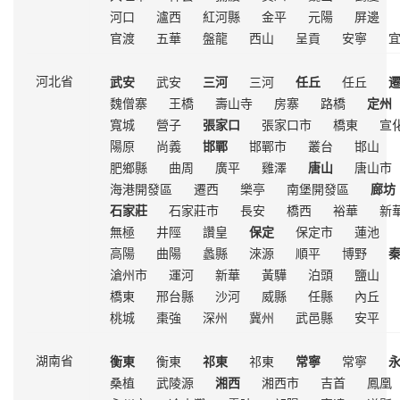
河口
瀘西
紅河縣
金平
元陽
屏邊
官渡
五華
盤龍
西山
呈貢
安寧
武安
武安
三河
三河
任丘
任丘
河北省
魏僧寨
王橋
壽山寺
房寨
路橋
定州
寬城
營子
張家口
張家口市
橋東
宣
陽原
尚義
邯鄲
邯鄲市
叢台
邯山
肥鄉縣
曲周
廣平
雞澤
唐山
唐山市
海港開發區
遷西
樂亭
南堡開發區
廊坊
石家莊
石家莊市
長安
橋西
裕華
新
無極
井陘
讚皇
保定
保定市
蓮池
高陽
曲陽
蠡縣
淶源
順平
博野
滄州市
運河
新華
黃驊
泊頭
鹽山
橋東
邢台縣
沙河
威縣
任縣
內丘
桃城
棗強
深州
冀州
武邑縣
安平
衡東
衡東
祁東
祁東
常寧
常寧
湖南省
桑植
武陵源
湘西
湘西市
吉首
鳳凰