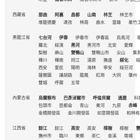
那曲
阿裏
昌都
山南
林芝
林芝市
西藏省
堆龍德慶
達孜
林周
曲水
當雄
墨竹
七台河
伊春
伊春市
伊春區
烏馬河
黑龍江省
蘿北
綏濱
黑河
黑河市
北安
愛輝
梨樹
麻山
雙鴨山
雙鴨山市
尖山
集
樺川
樺南
同江
湯原
撫遠
綏化
西安
愛民
陽明
海林
寧安
綏芬河
薩爾圖
讓胡路
龍鳳
紅崗
大同
肇州
雙城
呼蘭
五常
烏蘭察布
巴彥淖爾市
呼倫貝爾
通遼
科
內蒙古省
包頭市
昆都侖
青山
東河
九原
赤峰
金橋開發區
金川開發區
如意開發區
和林格
餘江
餘江
高安
高安
樟樹
樟樹
江西省
撫州市
臨川
東鄉
崇仁
金溪
南城