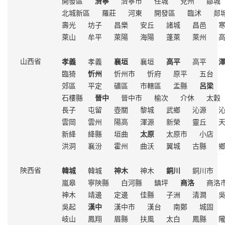
開發區
濟寧
濟寧市
任城
兗州
鄒城
北城新區
羅莊
河東
開發區
臨沭
郯
壽光
坊子
昌樂
安丘
諸城
昌邑
萊山
牟平
萊陽
海陽
蓬萊
萊州
孝義
孝義
襄垣
襄垣
高平
高平
山西省
臨猗
忻州
忻州市
忻府
原平
五台
郊區
平定
礦區
市轄區
盂縣
呂梁
石樓縣
晉中
晉中市
榆次
介休
太穀
長子
屯留
壺關
黎城
武鄉
沁源
雲岡
雲州
陽高
渾源
新榮
靈丘
新絳
絳縣
垣曲
太原
太原市
小店
洪洞
襄汾
霍州
曲沃
翼城
古縣
韓城
韓城
神木
神木
銅川
銅川市
陝西省
嵐皋
寧陝縣
白河縣
鎮坪
商洛
商洛
神木
靖邊
定邊
佳縣
子洲
清澗
吳起
漢中
漢中市
漢台
南鄭
城固
岐山
鳳翔
眉縣
扶風
太白
鳳縣