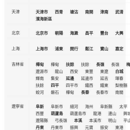
天津市
西青
塘沽
南開
津南
武清
天津
濱海新區
北京市
朝陽
海澱
昌平
豐台
大興
北京
上海市
浦東
閔行
鬆江
寶山
嘉定
上海
樺甸
樺甸
扶餘
扶餘
長嶺
長嶺
吉林省
遼源市
龍山
西安
東豐
東遼
白城
輝南
集安
延邊
延邊市
延吉
琿春
扶餘
四平
四平市
鐵西
鐵東
梨樹縣
蛟河
磐石
樺甸
長春
長春市
南關
阜新
阜新市
細河
海州
阜新縣
太平
遼寧省
西豐
葫蘆島
葫蘆島市
龍港
連山
興
遼陽縣
弓長嶺
本溪
本溪市
明山
平
丹東
丹東市
振興
元寶
振安
東港