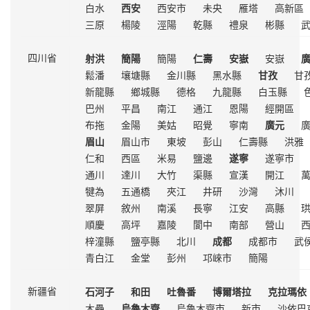
白水
西安
西安市
未央
雁塔
高新區
三原
楊陵
涇陽
乾縣
禮泉
彬縣
射洪
簡陽
簡陽
仁壽
安嶽
安嶽
四川省
鬆潘
壤塘縣
金川縣
黑水縣
甘孜
甘
新龍縣
鄉城縣
德格
九龍縣
白玉縣
巴州
平昌
南江
通江
恩陽
經開區
布拖
金陽
美姑
昭覺
寧南
廣元
眉山
眉山市
東坡
彭山
仁壽縣
洪雅
仁和
西區
米易
鹽邊
遂寧
遂寧市
通川
達川
大竹
渠縣
宣漢
開江
犍為
五通橋
夾江
井研
沙灣
沐川
翠屏
敘州
南溪
長寧
江安
高縣
順慶
高坪
嘉陵
閬中
南部
營山
梓潼縣
鹽亭縣
北川
成都
成都市
武
青白江
金堂
彭州
邛崍市
簡陽
石河子
和田
吐魯番
博爾塔拉
克拉瑪依
新疆省
木壘
烏魯木齊
烏魯木齊市
新市
沙依巴