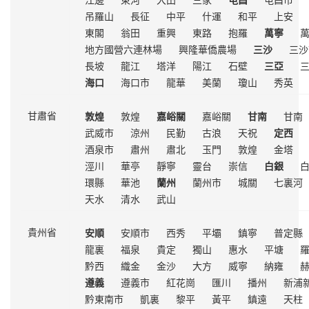
吊羅山
長征
中平
什運
和平
上安
東閣
翁田
重興
東路
抱羅
萬寧
地方國營六連林場
興隆華僑農場
三沙
三沙
長坡
龍江
塔洋
陽江
石壁
三亞
海口
海口市
龍華
美蘭
瓊山
秀英
敦煌
敦煌
嘉峪關
嘉峪關
甘南
甘南
甘肅省
武威市
涼州
民勤
古浪
天祝
定西
酒泉市
肅州
肅北
玉門
敦煌
金塔
涇川
華亭
靜寧
靈台
崇信
白銀
環縣
華池
蘭州
蘭州市
城關
七裏河
天水
清水
武山
安順
安順市
西秀
平壩
鎮寧
普定縣
貴州省
龍裏
福泉
貴定
獨山
惠水
平塘
黔西
織金
金沙
大方
威寧
納雍
遵義
遵義市
紅花崗
匯川
播州
新浦
黔東南市
凱裏
黎平
黃平
鎮遠
天柱