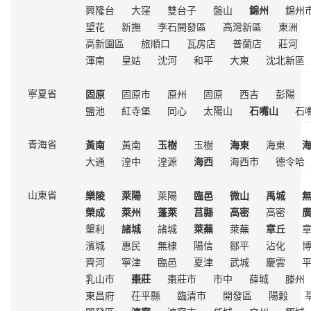
興隆台
大窪
雙台子
盤山
錦州
錦州
望花
新撫
李石開發區
高灣新區
東洲
高新園區
旅順口
瓦房店
普蘭店
莊河
渾南
皇姑
沈河
和平
大東
沈北新區
固原
固原市
原州
固原
西吉
彭陽
寧夏省
鹽池
紅寺堡
同心
太陽山
石嘴山
石
黃南
黃南
玉樹
玉樹
海東
海東
青海省
大通
湟中
湟源
海西
海西市
德令哈
樂陵
萊陽
萊陽
臨邑
微山
禹城
山東省
榮成
萊州
蓬萊
莒縣
高密
高密
墾利
諸城
諸城
萊蕪
萊蕪
章丘
濱城
惠民
無棣
陽信
鄒平
沾化
齊河
寧津
臨邑
夏津
武城
慶雲
乳山市
棗莊
棗莊市
市中
薛城
滕州
東昌府
茌平縣
臨清市
開發區
陽穀