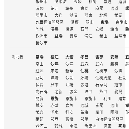
永州市
冷水灘
零陵
祁陽
寧遠
道縣
沅陵
芷江
靖州
會同
麻陽
通道
邵陽市
大祥
雙清
邵東
北塔
武岡
九華經濟開發區
湘鄉
韶山
嶽陽
嶽陽市
鼎城
漢壽
桃源
石門
安鄉
津市
株洲市
益陽
資陽
沅江
赫山
益陽市
長沙市
當陽
枝江
大悟
孝昌
雲夢
安陸
湖北省
京山
沙洋
沙洋
武穴
武穴
鍾祥
紅坪
宋洛
新華
仙桃
仙桃市
沙嘴
豆河
陳場
沙湖
鄭場
仙桃周邊
杜湖
多寶
彭市
汪場
張港
石家河
拖市
高石碑
老新
張金
浩口
熊口
龍灣
隨縣
恩施
恩施市
恩施市
利川
建始
鹹安
赤壁
嘉魚
通城
崇陽
通山
武穴
浠水
紅安
黃梅
羅田
團風
茅箭
鄖西
張灣
鄖陽
白浪經濟開發區
老河口
穀城
南漳
魚梁洲
保康
荊州