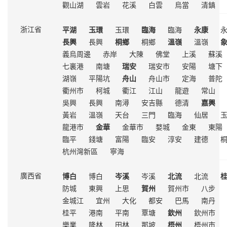
觀山湖
雲岩
花溪
白雲
烏當
清鎮
平湖
玉環
玉環
臨海
臨海
永康
浙江省
長興
長興
桐鄉
桐鄉
溫嶺
溫嶺
義烏周邊
赤岸
大陳
佛堂
上溪
蘇溪
七裏港
南塘
瑞安
瑞安市
安陽
塘下
湖嶺
平陽坑
舟山
舟山市
定海
普陀
衢州市
柯城
衢江
江山
龍遊
常山
吳興
長興
南潯
安吉縣
德清
嘉興
黃岩
溫嶺
天台
三門
臨海
仙居
龍港市
金華
金華市
婺城
金東
東陽
臨平
錢塘
富陽
臨安
淳安
建德
杭州灣新區
寧海
博白
博白
岑溪
岑溪
北流
北流
廣西省
防城
東興
上思
賀州
賀州市
八步
金城江
宜州
大化
都安
巴馬
南丹
桂平
港南
平南
覃塘
欽州
欽州市
樂業
隆林
田林
那坡
梧州
梧州市