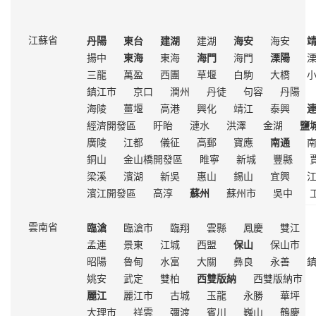
丹陽
東台
建湖
建湖
海安
海安
江蘇省
揚中
東海
東海
海門
海門
溧陽
三龍
萬盈
西團
草堰
白駒
大橋
鎮江市
京口
潤州
丹徒
句容
丹陽
海陵
薑堰
高港
興化
靖江
泰興
經濟開發區
盱眙
漣水
洪澤
金湖
鹽
廣陵
江都
儀征
高郵
寶應
南通
銅山
金山橋開發區
睢寧
新城
豐縣
梁溪
濱湖
新吳
惠山
錫山
宜興
濱江開發區
高淳
蘇州
蘇州市
吳中
臨滄
臨滄市
臨翔
雲縣
鳳慶
雙江
雲南省
孟連
景東
江城
西盟
保山
保山市
昭陽
魯甸
水富
大關
彝良
永善
姚安
武定
雙柏
西雙版納
西雙版納市
麗江
麗江市
古城
玉龍
永勝
華坪
大理市
祥雲
彌渡
賓川
巍山
鶴慶