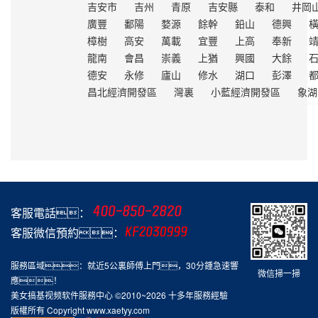
吉安市
吉州
青原
吉安縣
泰和
井岡
廣豐
鄱陽
婺源
餘幹
鉛山
德興
樟樹
高安
萬載
宜豐
上高
奉新
龍南
會昌
崇義
上猶
興國
大餘
德安
永修
廬山
修水
湖口
彭澤
昌北經濟開發區
灣裏
小藍經濟開發區
象湖
客服電話：
客服微信預約：
服務區域：就近5公裏師傅上門，30分鍾急速響
微信掃一掃
應！
美女搞基视频软件服務中心 ©2010~
2026 十多年服務經驗
版權所有 Copyright www.xaetyy.com